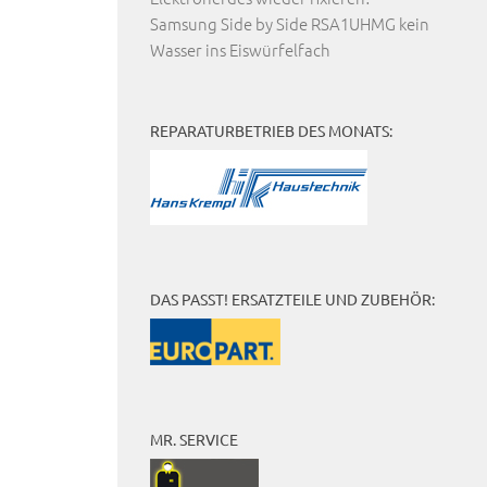
Samsung Side by Side RSA1UHMG kein
Wasser ins Eiswürfelfach
REPARATURBETRIEB DES MONATS:
DAS PASST! ERSATZTEILE UND ZUBEHÖR:
MR. SERVICE