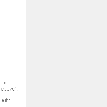
d im
 f DSGVO).
ie Ihr