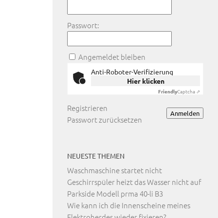
Passwort:
Angemeldet bleiben
Anti-Roboter-Verifizierung
Hier klicken
Friendly
Captcha ⇗
Registrieren
Anmelden
Passwort zurücksetzen
NEUESTE THEMEN
Waschmaschine startet nicht
Geschirrspüler heizt das Wasser nicht auf
Parkside Modell prma 40-li B3
Wie kann ich die Innenscheine meines
Elektroherdes wieder fixieren?