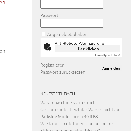
ren
Passwort:
Angemeldet bleiben
Anti-Roboter-Verifizierung
Hier klicken
von
Friendly
Captcha ⇗
Registrieren
Anmelden
Passwort zurücksetzen
NEUESTE THEMEN
Waschmaschine startet nicht
Geschirrspüler heizt das Wasser nicht auf
Parkside Modell prma 40-li B3
Wie kann ich die Innenscheine meines
Elektroherdes wieder fixieren?