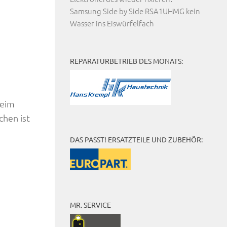
Samsung Side by Side RSA1UHMG kein
Wasser ins Eiswürfelfach
REPARATURBETRIEB DES MONATS:
beim
chen ist
DAS PASST! ERSATZTEILE UND ZUBEHÖR:
MR. SERVICE