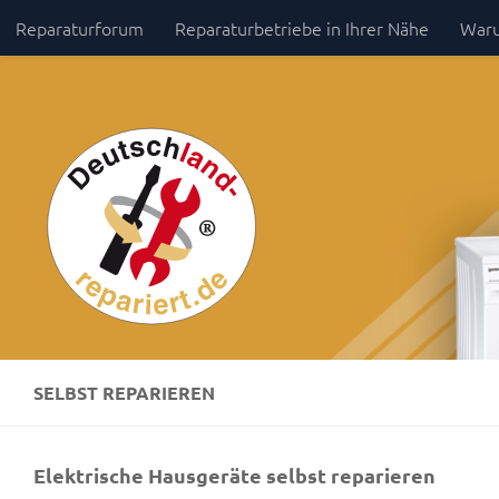
Reparaturforum
Reparaturbetriebe in Ihrer Nähe
Waru
Zum Inhalt springen
Impressum / Datenschutz
SELBST REPARIEREN
Elektrische Hausgeräte selbst reparieren