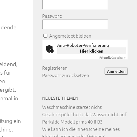
Passwort:
eidende
Angemeldet bleiben
Anti-Roboter-Verifizierung
Hier klicken
Friendly
Captcha ⇗
eidend,
Registrieren
Anmelden
s für
Passwort zurücksetzen
hen
ergibt,
nmal in
NEUESTE THEMEN
Waschmaschine startet nicht
Geschirrspüler heizt das Wasser nicht auf
itung ein
Parkside Modell prma 40-li B3
hine.
Wie kann ich die Innenscheine meines
Elektroherdes wieder fixieren?