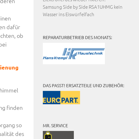
 deren
Samsung Side by Side RSA1UHMG kein
Wasser ins Eiswürfelfach
inen
en dafür
achten, ob
REPARATURBETRIEB DES MONATS:
bei
dienung
DAS PASST! ERSATZTEILE UND ZUBEHÖR:
Schimmel
ng finden
organg so
MR. SERVICE
alität des