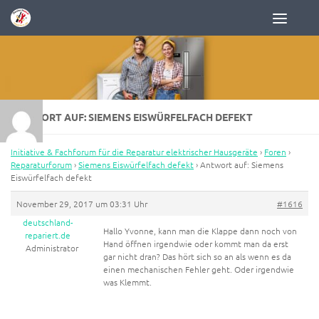
Zum Inhalt springen
ANTWORT AUF: SIEMENS EISWÜRFELFACH DEFEKT
Initiative & Fachforum für die Reparatur elektrischer Hausgeräte
›
Foren
›
Reparaturforum
›
Siemens Eiswürfelfach defekt
›
Antwort auf: Siemens
Eiswürfelfach defekt
November 29, 2017 um 03:31 Uhr
#1616
deutschland-
Hallo Yvonne, kann man die Klappe dann noch von
repariert.de
Hand öffnen irgendwie oder kommt man da erst
Administrator
gar nicht dran? Das hört sich so an als wenn es da
einen mechanischen Fehler geht. Oder irgendwie
was Klemmt.