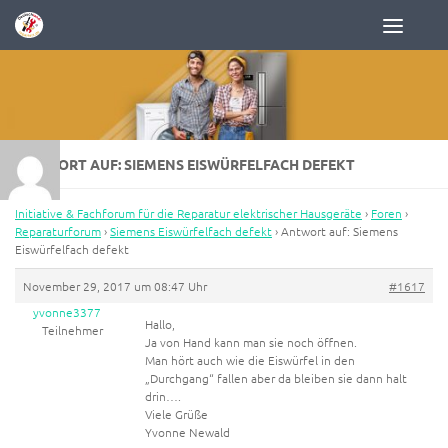
Zum Inhalt springen
ANTWORT AUF: SIEMENS EISWÜRFELFACH DEFEKT
Initiative & Fachforum für die Reparatur elektrischer Hausgeräte
›
Foren
›
Reparaturforum
›
Siemens Eiswürfelfach defekt
›
Antwort auf: Siemens
Eiswürfelfach defekt
November 29, 2017 um 08:47 Uhr
#1617
yvonne3377
Hallo,
Teilnehmer
Ja von Hand kann man sie noch öffnen.
Man hört auch wie die Eiswürfel in den
„Durchgang“ fallen aber da bleiben sie dann halt
drin….
Viele Grüße
Yvonne Newald