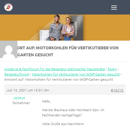
Zum Inhalt springen
ANTWORT AUF: MOTORKOHLEN FÜR VERTIKUTIERER VON
WOLF-GARTEN GESUCHT
Initiative & Fachforum für die Reparatur elektrischer Hausgeräte
›
Foren
›
Reparaturforum
›
Motorkohlen für Vertikutierer von WOlF-Garten gesucht
›
Antwort auf: Motorkohlen für Vertikutierer von WOlF-Garten gesucht
Juli 13, 2021 um 15:01 Uhr
#16215
jojoeye
Hallo,
Teilnehmer
mal bei Bauhaus oder Hornbach bzw. im
Fachhandel nachgefragt?
Viele Grüße aus Mannheim