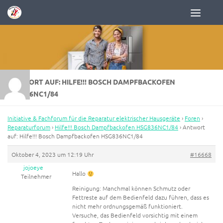
Zum Inhalt springen
ANTWORT AUF: HILFE!!! BOSCH DAMPFBACKOFEN
HSG836NC1/84
Initiative & Fachforum für die Reparatur elektrischer Hausgeräte
›
Foren
›
Reparaturforum
›
Hilfe!!! Bosch Dampfbackofen HSG836NC1/84
›
Antwort
auf: Hilfe!!! Bosch Dampfbackofen HSG836NC1/84
Oktober 4, 2023 um 12:19 Uhr
#16668
jojoeye
Hallo
Teilnehmer
Reinigung: Manchmal können Schmutz oder
Fettreste auf dem Bedienfeld dazu führen, dass es
nicht mehr ordnungsgemäß funktioniert.
Versuche, das Bedienfeld vorsichtig mit einem