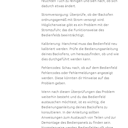
feuchten Tuch zu reinigen und sieh nach, ob sich
dadurch etwas ändert.
Stromversorgung: Überprüfe, ob der Backofen
ordnungsgemäß mit Strom versorgt wird.
Möglicherweise gibt es ein Problem mit der
Stromzufuhr, das die Funktionsweise des
Bedienfelds beeinträchtigt.
Kalibrierung: Manchmal muss das Bedienfeld neu
kalibriert werden. Prüfe die Bedienungsanleitung
deines Backofens, um herauszufinden, ob und wie
dies durchgeführt werden kann.
Fehlercodes: Schau nach, ob auf dem Bedienfeld
Fehlercodes oder Fehlermeldungen angezeigt
werden. Diese könnten dir Hinweise auf das
Problem geben.
Wenn nach diesen Überprüfungen das Problem
weiterhin besteht und du das Bedienfeld
austauschen möchtest, ist es wichtig, die
Bedienungsanleitung deines Backofens zu
konsultieren. In der Anleitung sollten
Anweisungen zum Austausch von Teilen und zur
Demontage des Bedienpanels zu finden sein.
Normalerweise werden Bedienfelder oft ohne