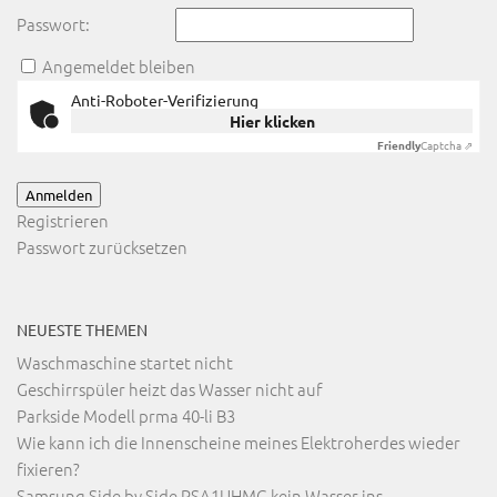
Passwort:
Angemeldet bleiben
Anti-Roboter-Verifizierung
Hier klicken
Friendly
Captcha ⇗
Anmelden
Registrieren
Passwort zurücksetzen
NEUESTE THEMEN
Waschmaschine startet nicht
Geschirrspüler heizt das Wasser nicht auf
Parkside Modell prma 40-li B3
Wie kann ich die Innenscheine meines Elektroherdes wieder
fixieren?
Samsung Side by Side RSA1UHMG kein Wasser ins