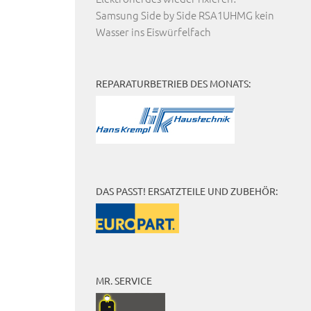
Samsung Side by Side RSA1UHMG kein
Wasser ins Eiswürfelfach
REPARATURBETRIEB DES MONATS:
DAS PASST! ERSATZTEILE UND ZUBEHÖR:
MR. SERVICE