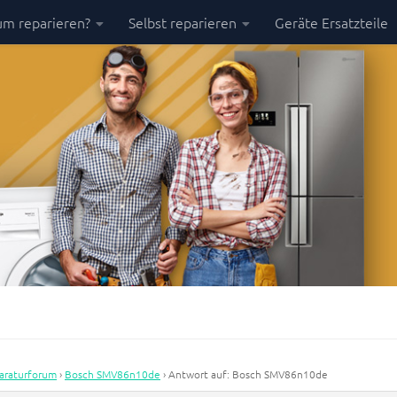
m reparieren?
Selbst reparieren
Geräte Ersatzteile
araturforum
›
Bosch SMV86n10de
›
Antwort auf: Bosch SMV86n10de