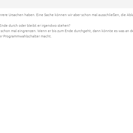
rere Ursachen haben. Eine Sache können wir aber schon mal ausschließen, die A
 Ende durch oder bleibt er irgendwo stehen?
schon mal eingrenzen. Wenn er bis zum Ende durchgeht, dann könnte es was an de
 der Programmwahlschalter macht.