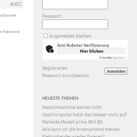
#1877
blaufpumpe
Passwort:
r Elektronik
Angemeldet bleiben
Anti-Roboter-Verifizierung
Hier klicken
Friendly
Captcha ⇗
Registrieren
Anmelden
Passwort zurücksetzen
NEUESTE THEMEN
Waschmaschine startet nicht
Geschirrspüler heizt das Wasser nicht auf
Parkside Modell prma 40-li B3
Wie kann ich die Innenscheine meines
Elektroherdes wieder fixieren?