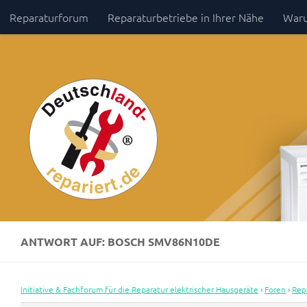
Reparaturforum
Reparaturbetriebe in Ihrer Nähe
Waru
Zum Inhalt springen
Impressum / Datenschutz
ANTWORT AUF: BOSCH SMV86N10DE
Initiative & Fachforum für die Reparatur elektrischer Hausgeräte
›
Foren
›
Rep