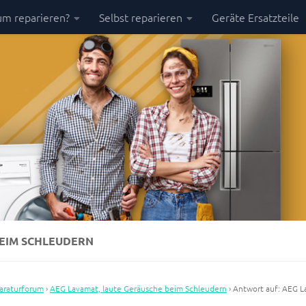
m reparieren?
Selbst reparieren
Geräte Ersatzteile
BEIM SCHLEUDERN
araturforum
›
AEG Lavamat, laute Geräusche beim Schleudern
›
Antwort auf: AEG L