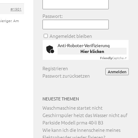
#1901
Passwort:
ieriger. Am
Angemeldet bleiben
Anti-Roboter-Verifizierung
Hier klicken
Friendly
Captcha ⇗
Registrieren
Anmelden
Passwort zurücksetzen
NEUESTE THEMEN
Waschmaschine startet nicht
Geschirrspüler heizt das Wasser nicht auf
Parkside Modell prma 40-li B3
Wie kann ich die Innenscheine meines
Elektroherdes wieder fixieren?