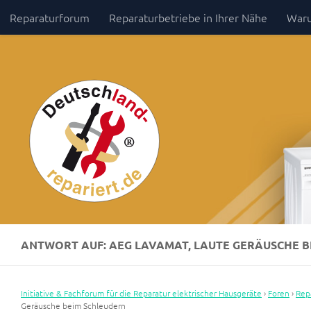
Reparaturforum
Reparaturbetriebe in Ihrer Nähe
Waru
Zum Inhalt springen
Impressum / Datenschutz
ANTWORT AUF: AEG LAVAMAT, LAUTE GERÄUSCHE 
Initiative & Fachforum für die Reparatur elektrischer Hausgeräte
›
Foren
›
Rep
Geräusche beim Schleudern