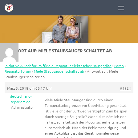
Zum Inhalt springen
ANTWORT AUF: MIELE STAUBSAUGER SCHALTET AB
Initiative & Fachforum für die Reparatur elektrischer Hausgeräte
›
Foren
›
Reparaturforum
›
Miele Staubsauger schaltet ab
›
Antwort auf: Miele
Staubsauger schaltet ab
März 3, 2018 um 06:17 Uhr
#1924
deutschland-
Viele Miele Staubsauger sind durch einen
repariert.de
Temperaturbegrenzer vor Überhitzung geschützt.
Administrator
Ist vielleicht der Luftweg verstopft? Zum Beispiel
durch sperrige Saugteile? Wenn dies nämlich der
Fall ist, schaltet sich der Motor sicherheitshalber
automatisch ab. Nach der Fehlerbeseitigung und
einer Abkühlzeit ist das Gerät normalerweise