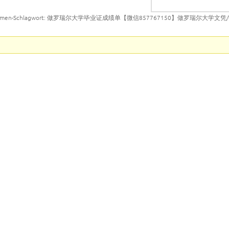
emen-Schlagwort: 做罗瑞尔大学毕业证成绩单【微信857767150】做罗瑞尔大学文