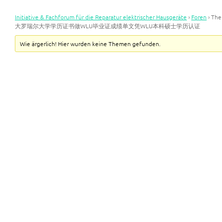
Initiative & Fachforum für die Reparatur elektrischer Hausgeräte
›
Foren
›
Th
大罗瑞尔大学学历证书做WLU毕业证成绩单文凭WLU本科硕士学历认证
Wie ärgerlich! Hier wurden keine Themen gefunden.