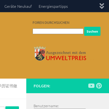
Geräte Neukauf
Energiespartipps
FOREN DURCHSUCHEN
学历证书做
FOLGEN:
Benutzername: