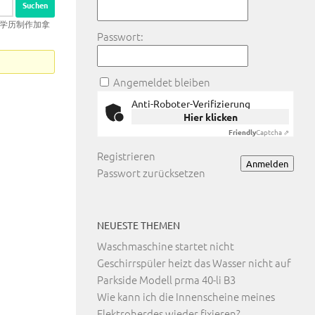
凭/学历制作加拿
Passwort:
Angemeldet bleiben
Anti-Roboter-Verifizierung
Hier klicken
Friendly
Captcha ⇗
Registrieren
Anmelden
Passwort zurücksetzen
NEUESTE THEMEN
Waschmaschine startet nicht
Geschirrspüler heizt das Wasser nicht auf
Parkside Modell prma 40-li B3
Wie kann ich die Innenscheine meines
Elektroherdes wieder fixieren?