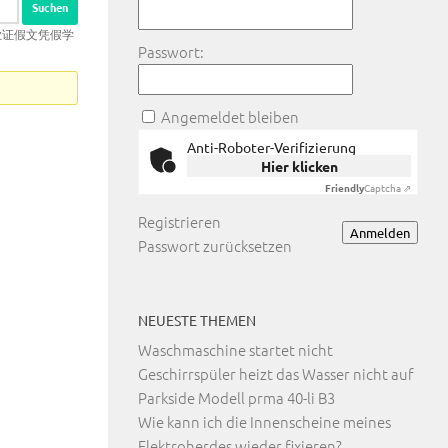
业毕业证假文凭假学
Passwort:
Angemeldet bleiben
Anti-Roboter-Verifizierung
Hier klicken
Friendly
Captcha ⇗
Registrieren
Anmelden
Passwort zurücksetzen
NEUESTE THEMEN
Waschmaschine startet nicht
Geschirrspüler heizt das Wasser nicht auf
Parkside Modell prma 40-li B3
Wie kann ich die Innenscheine meines
Elektroherdes wieder fixieren?