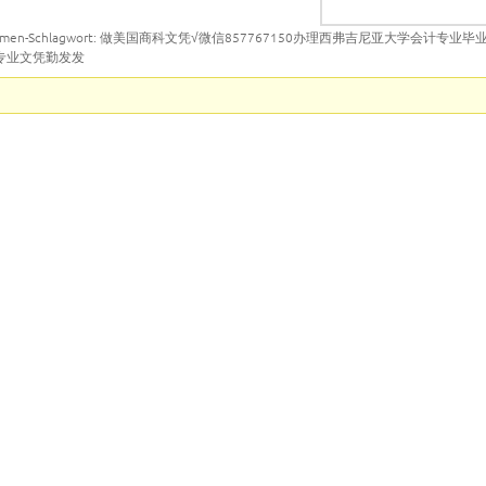
emen-Schlagwort: 做美国商科文凭√微信857767150办理西弗吉尼亚大学会计专
专业文凭勤发发