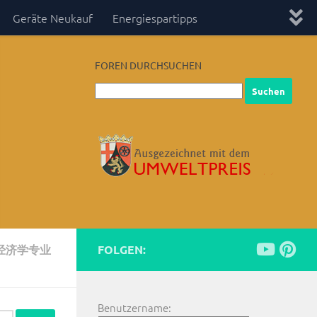
Geräte Neukauf
Energiespartipps
FOREN DURCHSUCHEN
U经济学专业
FOLGEN:
Benutzername: