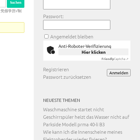
假文凭假学历√制
Passwort:
Angemeldet bleiben
Anti-Roboter-Verifizierung
Hier klicken
Friendly
Captcha ⇗
Registrieren
Anmelden
Passwort zurücksetzen
NEUESTE THEMEN
Waschmaschine startet nicht
Geschirrspüler heizt das Wasser nicht auf
Parkside Modell prma 40-li B3
Wie kann ich die Innenscheine meines
Elektroherdes wieder fixieren?