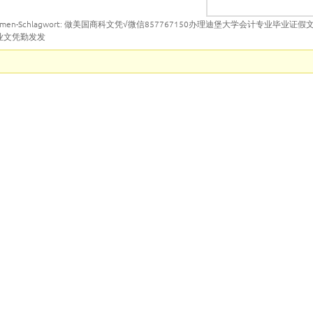
emen-Schlagwort: 做美国商科文凭√微信857767150办理迪堡大学会计专业毕业证
业文凭勤发发