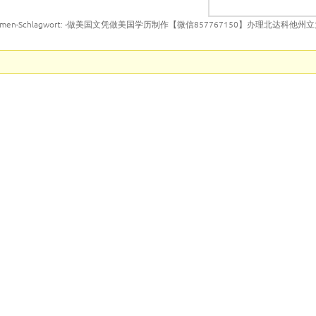
emen-Schlagwort: -做美国文凭做美国学历制作【微信857767150】办理北达科他