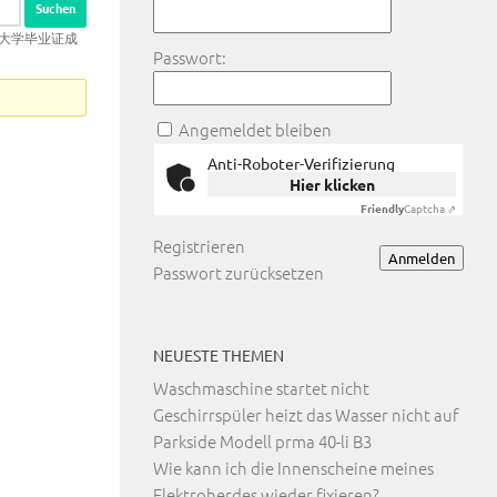
州立大学毕业证成
Passwort:
Angemeldet bleiben
Anti-Roboter-Verifizierung
Hier klicken
Friendly
Captcha ⇗
Registrieren
Anmelden
Passwort zurücksetzen
NEUESTE THEMEN
Waschmaschine startet nicht
Geschirrspüler heizt das Wasser nicht auf
Parkside Modell prma 40-li B3
Wie kann ich die Innenscheine meines
Elektroherdes wieder fixieren?