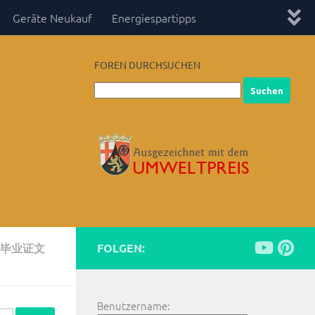
Geräte Neukauf
Energiespartipps
FOREN DURCHSUCHEN
U毕业证文
FOLGEN:
Benutzername: