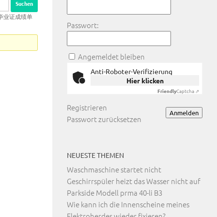
大学毕业证成绩单
Passwort:
Angemeldet bleiben
Anti-Roboter-Verifizierung
Hier klicken
Friendly
Captcha ⇗
Registrieren
Anmelden
Passwort zurücksetzen
NEUESTE THEMEN
Waschmaschine startet nicht
Geschirrspüler heizt das Wasser nicht auf
Parkside Modell prma 40-li B3
Wie kann ich die Innenscheine meines
Elektroherdes wieder fixieren?