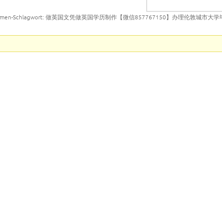
emen-Schlagwort: 做英国文凭做英国学历制作【微信857767150】办理伦敦城市