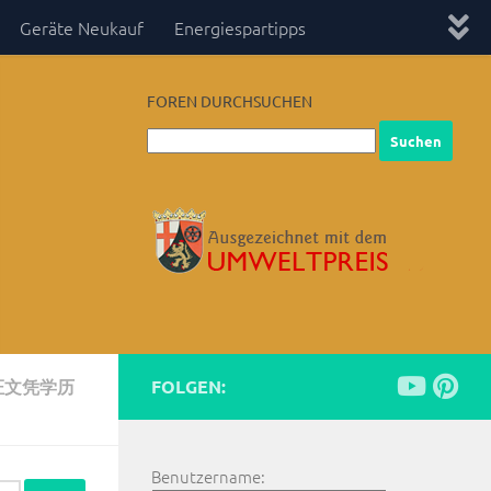
Geräte Neukauf
Energiespartipps
FOREN DURCHSUCHEN
证文凭学历
FOLGEN:
Benutzername: