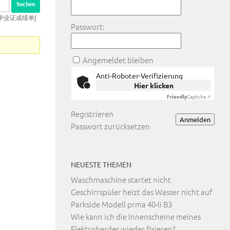
士毕业证成绩单∫
Passwort:
Angemeldet bleiben
Anti-Roboter-Verifizierung
Hier klicken
Friendly
Captcha ⇗
Registrieren
Anmelden
Passwort zurücksetzen
NEUESTE THEMEN
Waschmaschine startet nicht
Geschirrspüler heizt das Wasser nicht auf
Parkside Modell prma 40-li B3
Wie kann ich die Innenscheine meines
Elektroherdes wieder fixieren?