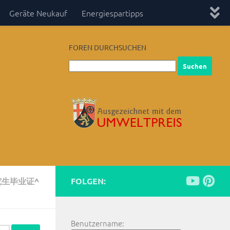
Geräte Neukauf
Energiespartipps
FOREN DURCHSUCHEN
究生毕业证^
FOLGEN:
Benutzername: