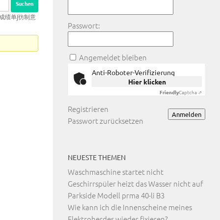
业证成绩单∫仿制意
Passwort:
Angemeldet bleiben
Anti-Roboter-Verifizierung
Hier klicken
Friendly
Captcha ⇗
Registrieren
Anmelden
Passwort zurücksetzen
NEUESTE THEMEN
Waschmaschine startet nicht
Geschirrspüler heizt das Wasser nicht auf
Parkside Modell prma 40-li B3
Wie kann ich die Innenscheine meines
Elektroherdes wieder fixieren?