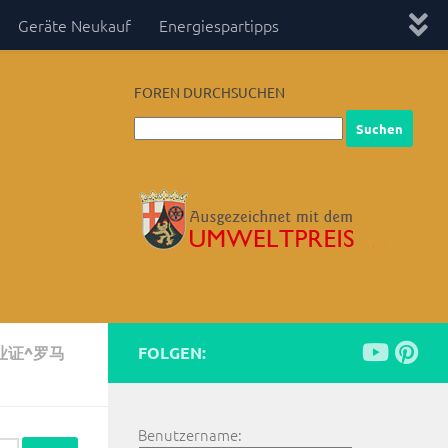
Geräte Neukauf
Energiespartipps
FOREN DURCHSUCHEN
业证^罗马
FOLGEN:
Benutzername: