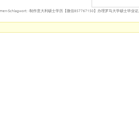
emen-Schlagwort: -制作意大利硕士学历【微信857767150】办理罗马大学硕士毕