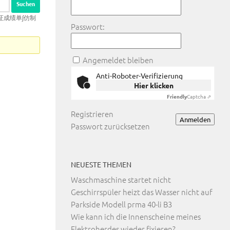
业证成绩单∫仿制
Passwort:
Angemeldet bleiben
Anti-Roboter-Verifizierung
Hier klicken
Friendly
Captcha ⇗
Registrieren
Anmelden
Passwort zurücksetzen
NEUESTE THEMEN
Waschmaschine startet nicht
Geschirrspüler heizt das Wasser nicht auf
Parkside Modell prma 40-li B3
Wie kann ich die Innenscheine meines
Elektroherdes wieder fixieren?