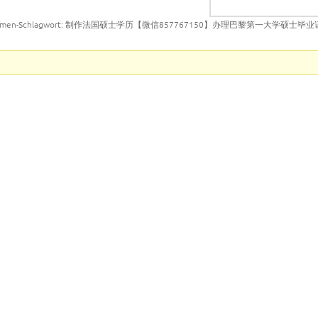
emen-Schlagwort: 制作法国硕士学历【微信857767150】办理巴黎第一大学硕士毕