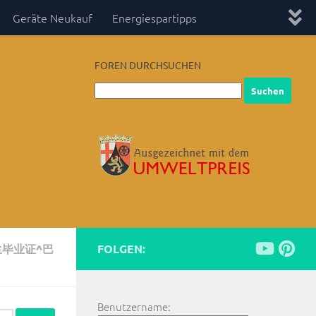
Geräte Neukauf
Energiespartipps
FOREN DURCHSUCHEN
生毕业证^巴
FOLGEN:
Benutzername: