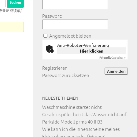
士毕业证成绩单∫
Passwort:
Angemeldet bleiben
Anti-Roboter-Verifizierung
Hier klicken
Friendly
Captcha ⇗
Registrieren
Anmelden
Passwort zurücksetzen
NEUESTE THEMEN
Waschmaschine startet nicht
Geschirrspüler heizt das Wasser nicht auf
Parkside Modell prma 40-li B3
Wie kann ich die Innenscheine meines
Elektroherdes wieder fixieren?