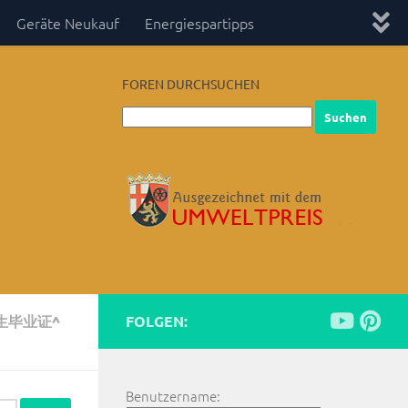
Geräte Neukauf
Energiespartipps
FOREN DURCHSUCHEN
生毕业证^
FOLGEN:
Benutzername: