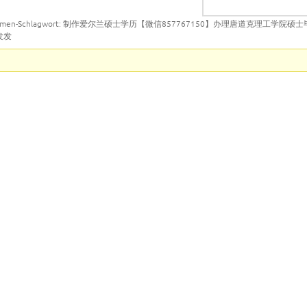
emen-Schlagwort: 制作爱尔兰硕士学历【微信857767150】办理唐道克理工学院硕
发发