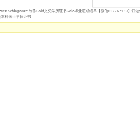
emen-Schlagwort: 制作Gold文凭学历证书Gold毕业证成绩单【微信857767150】
凭本科硕士学位证书