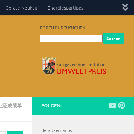
Geräte Neukauf
Energiespartipps
FOREN DURCHSUCHEN
毕业证成绩单
FOLGEN:
Benutzername: