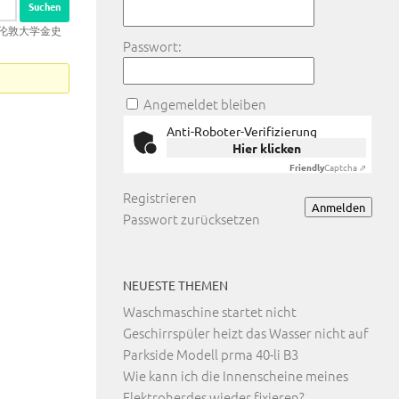
订做伦敦大学金史
Passwort:
Angemeldet bleiben
Anti-Roboter-Verifizierung
Hier klicken
Friendly
Captcha ⇗
Registrieren
Anmelden
Passwort zurücksetzen
NEUESTE THEMEN
Waschmaschine startet nicht
Geschirrspüler heizt das Wasser nicht auf
Parkside Modell prma 40-li B3
Wie kann ich die Innenscheine meines
Elektroherdes wieder fixieren?