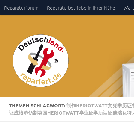
Reparaturforum
Reparaturbetriebe in Ihrer Nähe
Waru
Zum Inhalt springen
Impressum / Datenschutz
THEMEN-SCHLAGWORT:
制作HERIOTWATT文凭学历证
证成绩单仿制英国HERIOTWATT毕业证学历认证赫瑞瓦