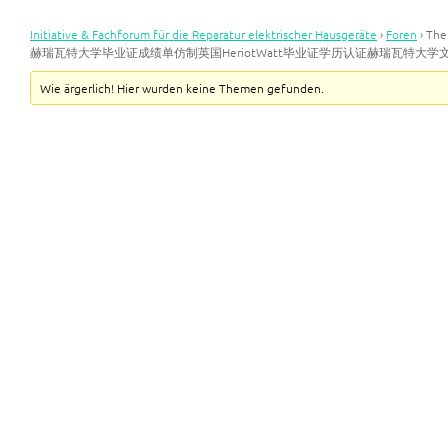
Initiative & Fachforum für die Reparatur elektrischer Hausgeräte
›
Foren
›
Th
赫瑞瓦特大学毕业证成绩单仿制英国HeriotWatt毕业证学历认证赫瑞瓦特大
Wie ärgerlich! Hier wurden keine Themen gefunden.