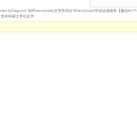
emen-Schlagwort: 制作HeriotWatt文凭学历证书HeriotWatt毕业证成绩单【微信857
学文凭本科硕士学位证书