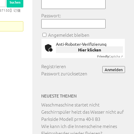
767150】订做
Passwort:
Angemeldet bleiben
Anti-Roboter-Verifizierung
Hier klicken
Friendly
Captcha ⇗
Registrieren
Anmelden
Passwort zurücksetzen
NEUESTE THEMEN
Waschmaschine startet nicht
Geschirrspüler heizt das Wasser nicht auf
Parkside Modell prma 40-li B3
Wie kann ich die Innenscheine meines
Elektroherdes wieder fixieren?