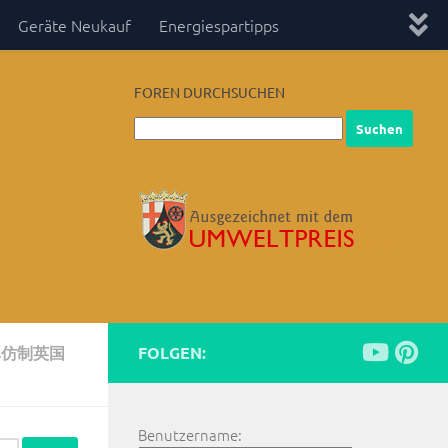
Geräte Neukauf
Energiespartipps
FOREN DURCHSUCHEN
单仿制英国
FOLGEN:
Benutzername: