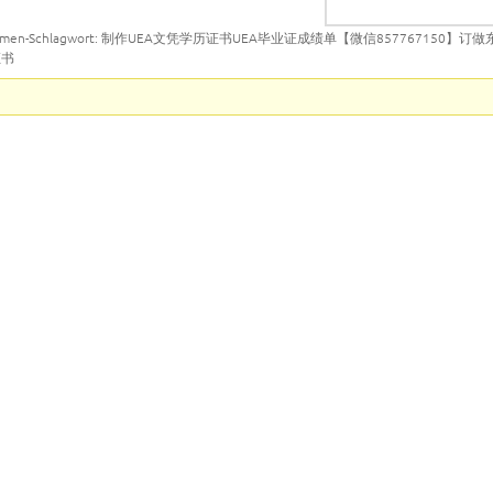
emen-Schlagwort: 制作UEA文凭学历证书UEA毕业证成绩单【微信857767150】
证书