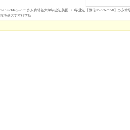
emen-Schlagwort: 办东肯塔基大学毕业证美国EKU毕业证【微信857767150】办
东肯塔基大学本科学历