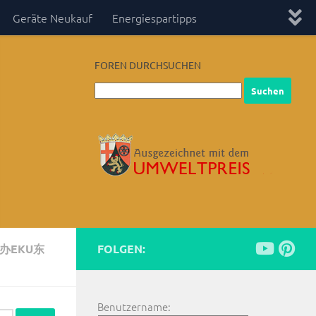
Geräte Neukauf
Energiespartipps
FOREN DURCHSUCHEN
办EKU东
FOLGEN:
Benutzername: