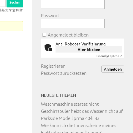
东肯塔基大学文凭留
Passwort:
Angemeldet bleiben
Anti-Roboter-Verifizierung
Hier klicken
Friendly
Captcha ⇗
Registrieren
Anmelden
Passwort zurücksetzen
NEUESTE THEMEN
Waschmaschine startet nicht
Geschirrspüler heizt das Wasser nicht auf
Parkside Modell prma 40-li B3
Wie kann ich die Innenscheine meines
Elektroherdes wieder fixieren?