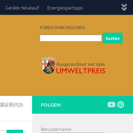
Geräte Neukauf
Energiespartipps
FOREN DURCHSUCHEN
回国证明代办
FOLGEN:
Benutzername: