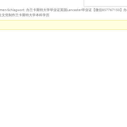
emen-Schlagwort: 办兰卡斯特大学毕业证英国Lancaster毕业证【微信85776715
究生文凭制作兰卡斯特大学本科学历