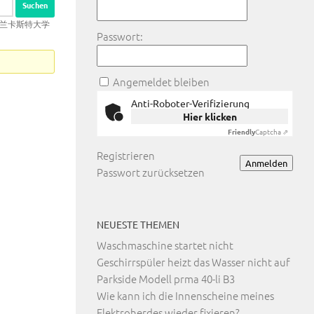
0】办兰卡斯特大学
Passwort:
Angemeldet bleiben
Anti-Roboter-Verifizierung
Hier klicken
Friendly
Captcha ⇗
Registrieren
Anmelden
Passwort zurücksetzen
NEUESTE THEMEN
Waschmaschine startet nicht
Geschirrspüler heizt das Wasser nicht auf
Parkside Modell prma 40-li B3
Wie kann ich die Innenscheine meines
Elektroherdes wieder fixieren?