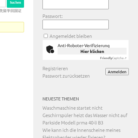
学文凭留学回国证
Passwort:
Angemeldet bleiben
Anti-Roboter-Verifizierung
Hier klicken
Friendly
Captcha ⇗
Registrieren
Anmelden
Passwort zurücksetzen
NEUESTE THEMEN
Waschmaschine startet nicht
Geschirrspüler heizt das Wasser nicht auf
Parkside Modell prma 40-li B3
Wie kann ich die Innenscheine meines
Elektroherdes wieder fixieren?