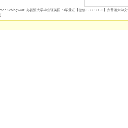
emen-Schlagwort: 办普渡大学毕业证美国PU毕业证【微信857767150】办普渡大
历