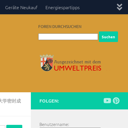
Geräte Neukauf
Energiespartipps
FOREN DURCHSUCHEN
渡大学密封成
FOLGEN:
Benutzername: