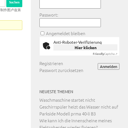
版↑制作图卢兹第
Passwort:
Angemeldet bleiben
Anti-Roboter-Verifizierung
Hier klicken
Friendly
Captcha ⇗
Registrieren
Anmelden
Passwort zurücksetzen
NEUESTE THEMEN
Waschmaschine startet nicht
Geschirrspüler heizt das Wasser nicht auf
Parkside Modell prma 40-li B3
Wie kann ich die Innenscheine meines
Elektroherdes wieder fixieren?