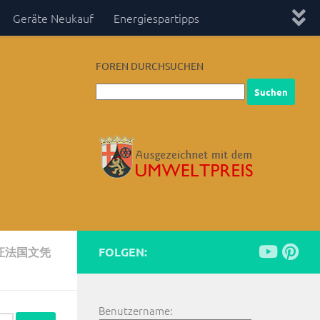
Geräte Neukauf
Energiespartipps
FOREN DURCHSUCHEN
证法国文凭
FOLGEN:
Benutzername: