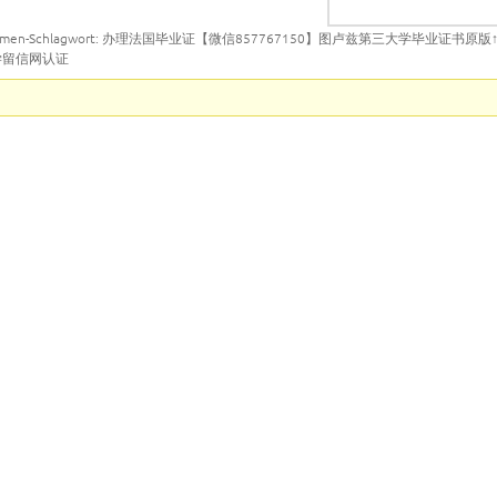
emen-Schlagwort: 办理法国毕业证【微信857767150】图卢兹第三大学毕业证书原
学留信网认证