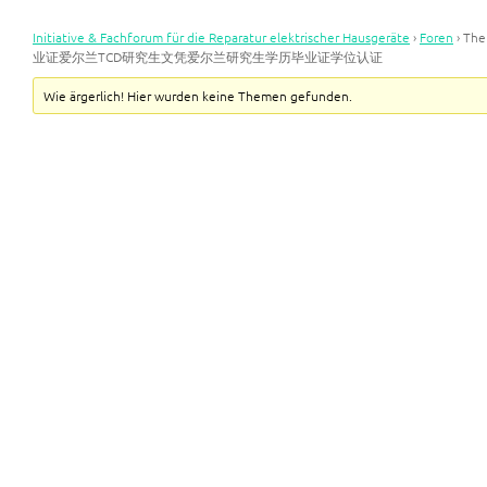
Initiative & Fachforum für die Reparatur elektrischer Hausgeräte
›
Foren
›
Th
业证爱尔兰TCD研究生文凭爱尔兰研究生学历毕业证学位认证
Wie ärgerlich! Hier wurden keine Themen gefunden.