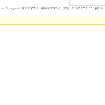
emen-Schlagwort: 办理爱尔兰硕士学历制作TCD硕士文凭【微信857767150】仿