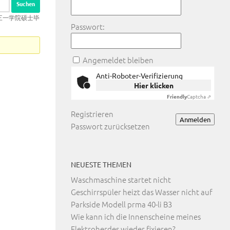
制圣三一学院硕士毕
Passwort:
Angemeldet bleiben
Anti-Roboter-Verifizierung
Hier klicken
Friendly
Captcha ⇗
Registrieren
Anmelden
Passwort zurücksetzen
NEUESTE THEMEN
Waschmaschine startet nicht
Geschirrspüler heizt das Wasser nicht auf
Parkside Modell prma 40-li B3
Wie kann ich die Innenscheine meines
Elektroherdes wieder fixieren?