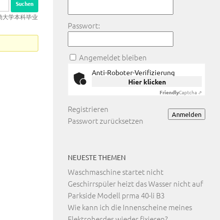
r贝勒大学本科毕业
Passwort:
Angemeldet bleiben
Anti-Roboter-Verifizierung
Hier klicken
Friendly
Captcha ⇗
Registrieren
Anmelden
Passwort zurücksetzen
NEUESTE THEMEN
Waschmaschine startet nicht
Geschirrspüler heizt das Wasser nicht auf
Parkside Modell prma 40-li B3
Wie kann ich die Innenscheine meines
Elektroherdes wieder fixieren?