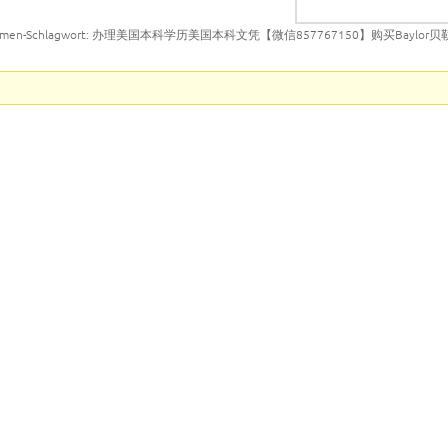
emen-Schlagwort: 办理美国本科学历美国本科文凭【微信857767150】购买Baylo