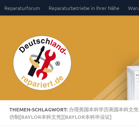
Reparaturforum
Reparaturbetriebe in Ihrer Nähe
Waru
Zum Inhalt springen
Impressum / Datenschutz
THEMEN-SCHLAGWORT:
办理美国本科学历美国本科文凭【微
仿制[BAYLOR本科文凭][BAYLOR本科毕业证]