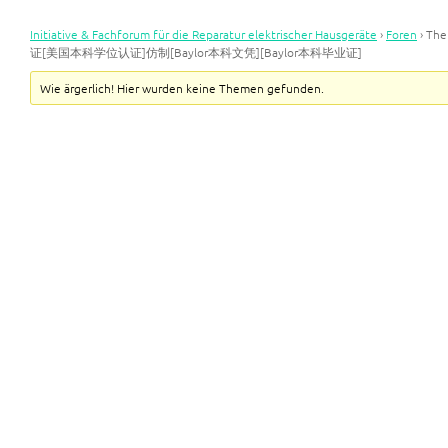
Initiative & Fachforum für die Reparatur elektrischer Hausgeräte
›
Foren
›
Th
证[美国本科学位认证]仿制[Baylor本科文凭][Baylor本科毕业证]
Wie ärgerlich! Hier wurden keine Themen gefunden.