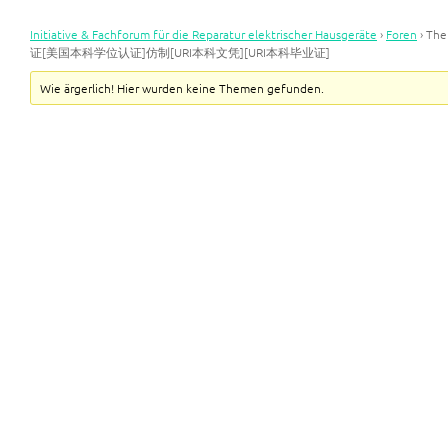
Initiative & Fachforum für die Reparatur elektrischer Hausgeräte
›
Foren
›
Th
证[美国本科学位认证]仿制[URI本科文凭][URI本科毕业证]
Wie ärgerlich! Hier wurden keine Themen gefunden.