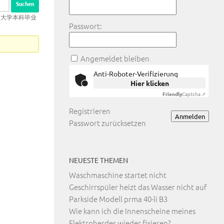
罗德岛大学本科毕业
Passwort:
Angemeldet bleiben
Anti-Roboter-Verifizierung
Hier klicken
Friendly
Captcha ⇗
Registrieren
Anmelden
Passwort zurücksetzen
NEUESTE THEMEN
Waschmaschine startet nicht
Geschirrspüler heizt das Wasser nicht auf
Parkside Modell prma 40-li B3
Wie kann ich die Innenscheine meines
Elektroherdes wieder fixieren?