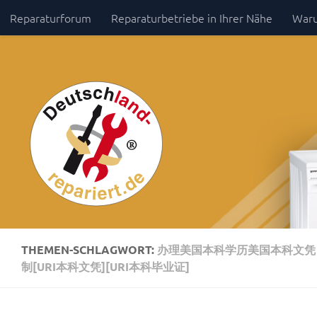
Reparaturforum
Reparaturbetriebe in Ihrer Nähe
Waru
Zum Inhalt springen
Impressum / Datenschutz
THEMEN-SCHLAGWORT:
办理美国本科学历美国本科文凭【微
制[URI本科文凭][URI本科毕业证]