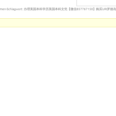
emen-Schlagwort: 办理美国本科学历美国本科文凭【微信857767150】购买URI