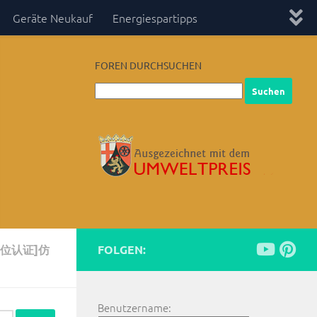
Geräte Neukauf
Energiespartipps
FOREN DURCHSUCHEN
位认证]仿
FOLGEN:
Benutzername: