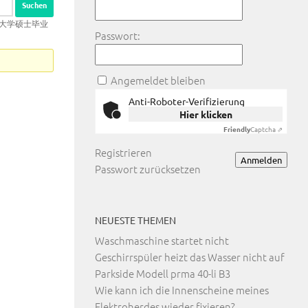
格斯大学硕士毕业
Passwort:
Angemeldet bleiben
Anti-Roboter-Verifizierung
Hier klicken
Friendly
Captcha ⇗
Registrieren
Anmelden
Passwort zurücksetzen
NEUESTE THEMEN
Waschmaschine startet nicht
Geschirrspüler heizt das Wasser nicht auf
Parkside Modell prma 40-li B3
Wie kann ich die Innenscheine meines
Elektroherdes wieder fixieren?