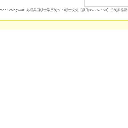
emen-Schlagwort: 办理美国硕士学历制作RU硕士文凭【微信857767150】仿制罗