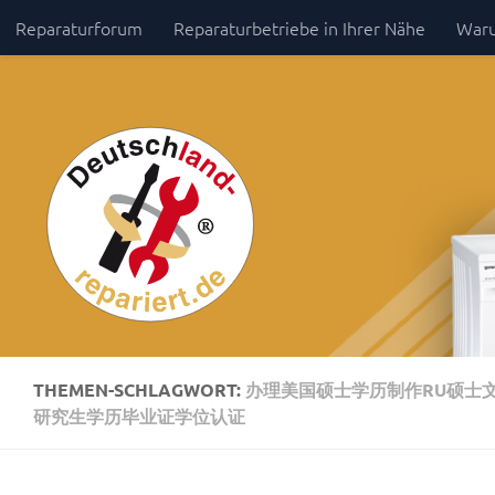
Reparaturforum
Reparaturbetriebe in Ihrer Nähe
Waru
Zum Inhalt springen
Impressum / Datenschutz
THEMEN-SCHLAGWORT:
办理美国硕士学历制作RU硕士文
研究生学历毕业证学位认证