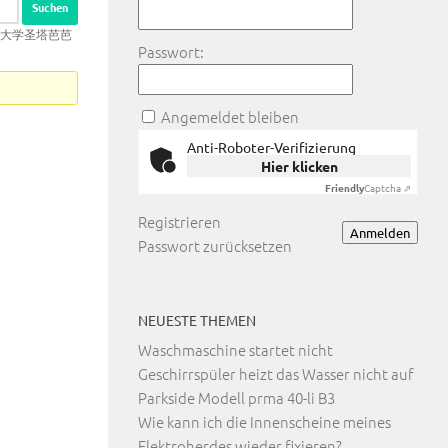
加州大学圣塔芭芭
Passwort:
Angemeldet bleiben
Anti-Roboter-Verifizierung
Hier klicken
Friendly
Captcha ⇗
Registrieren
Anmelden
Passwort zurücksetzen
NEUESTE THEMEN
Waschmaschine startet nicht
Geschirrspüler heizt das Wasser nicht auf
Parkside Modell prma 40-li B3
Wie kann ich die Innenscheine meines
Elektroherdes wieder fixieren?