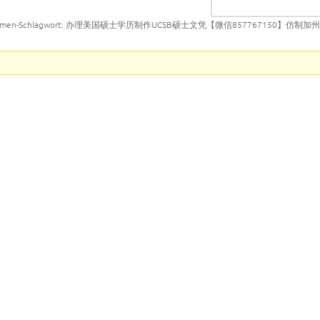
emen-Schlagwort: 办理美国硕士学历制作UCSB硕士文凭【微信857767150】仿制