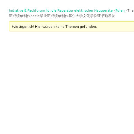
Initiative & Fachforum für die Reparatur elektrischer Hausgeräte
›
Foren
›
Th
证成绩单制作Keele毕业证成绩单制作基尔大学文凭学位证书勤发发
Wie ärgerlich! Hier wurden keine Themen gefunden.