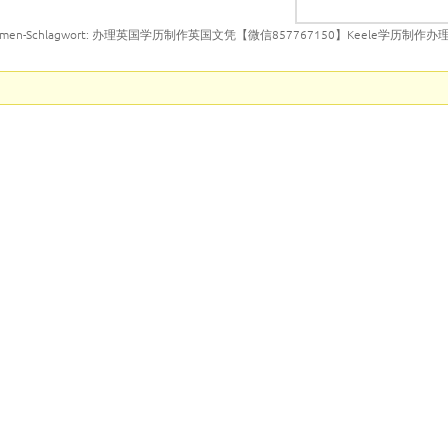
emen-Schlagwort: 办理英国学历制作英国文凭【微信857767150】Keele学历制