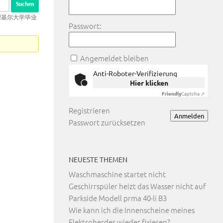
作办理基尔大学毕业
Passwort:
Angemeldet bleiben
Anti-Roboter-Verifizierung
Hier klicken
Friendly
Captcha ⇗
Registrieren
Anmelden
Passwort zurücksetzen
NEUESTE THEMEN
Waschmaschine startet nicht
Geschirrspüler heizt das Wasser nicht auf
Parkside Modell prma 40-li B3
Wie kann ich die Innenscheine meines
Elektroherdes wieder fixieren?