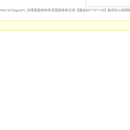
emen-Schlagwort: 办理英国本科学历英国本科文凭【微信857767150】购买BCU