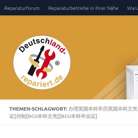
Reparaturforum
Reparaturbetriebe in Ihrer Nähe
Waru
Zum Inhalt springen
Impressum / Datenschutz
THEMEN-SCHLAGWORT:
办理英国本科学历英国本科文凭【
证]仿制[BCU本科文凭][BCU本科毕业证]