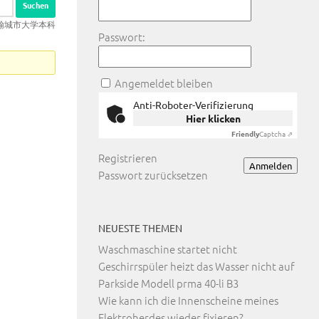
伯明翰城市大学本科
Passwort:
Angemeldet bleiben
Anti-Roboter-Verifizierung
Hier klicken
Friendly
Captcha ⇗
Registrieren
Anmelden
Passwort zurücksetzen
NEUESTE THEMEN
Waschmaschine startet nicht
Geschirrspüler heizt das Wasser nicht auf
Parkside Modell prma 40-li B3
Wie kann ich die Innenscheine meines
Elektroherdes wieder fixieren?