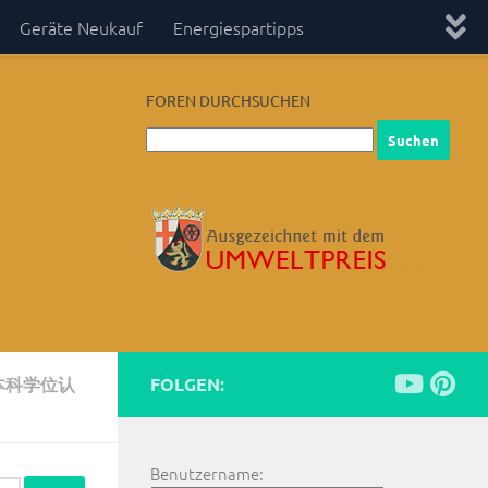
Geräte Neukauf
Energiespartipps
FOREN DURCHSUCHEN
本科学位认
FOLGEN:
Benutzername: