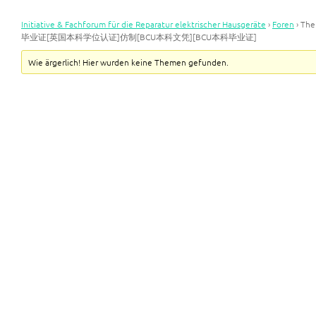
Initiative & Fachforum für die Reparatur elektrischer Hausgeräte
›
Foren
›
Th
毕业证[英国本科学位认证]仿制[BCU本科文凭][BCU本科毕业证]
Wie ärgerlich! Hier wurden keine Themen gefunden.