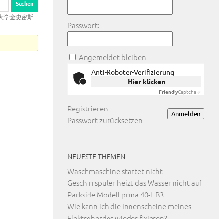
伦敦大学金史密斯
Passwort:
Angemeldet bleiben
Anti-Roboter-Verifizierung
Hier klicken
Friendly
Captcha ⇗
Registrieren
Anmelden
Passwort zurücksetzen
NEUESTE THEMEN
Waschmaschine startet nicht
Geschirrspüler heizt das Wasser nicht auf
Parkside Modell prma 40-li B3
Wie kann ich die Innenscheine meines
Elektroherdes wieder fixieren?