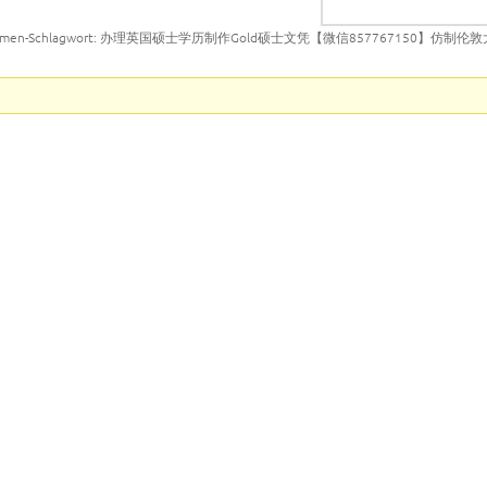
emen-Schlagwort: 办理英国硕士学历制作Gold硕士文凭【微信857767150】仿制