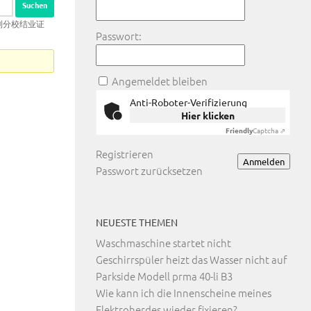
克利分校结业证
Passwort:
Angemeldet bleiben
Anti-Roboter-Verifizierung
Hier klicken
Friendly
Captcha ⇗
Registrieren
Anmelden
Passwort zurücksetzen
NEUESTE THEMEN
Waschmaschine startet nicht
Geschirrspüler heizt das Wasser nicht auf
Parkside Modell prma 40-li B3
Wie kann ich die Innenscheine meines
Elektroherdes wieder fixieren?