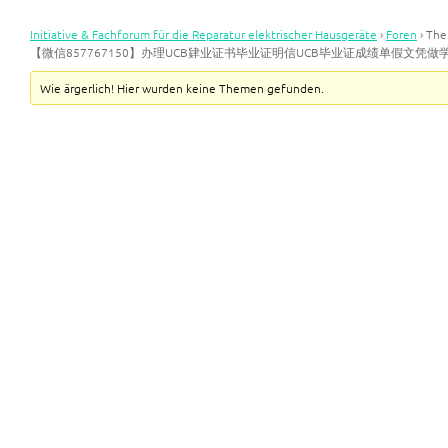
Initiative & Fachforum für die Reparatur elektrischer Hausgeräte
›
Foren
›
Th
【微信857767150】办理UCB肄业证书毕业证明信UCB毕业证成绩单假文凭
Wie ärgerlich! Hier wurden keine Themen gefunden.