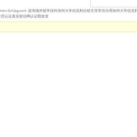
emen-Schlagwort: 咨询海外留学挂科加州大学伯克利分校文凭学历办理加州大学伯
做学历认证真实留信网认证勤发发