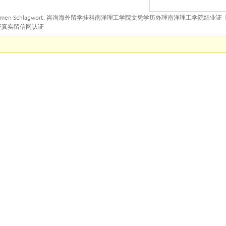
emen-Schlagwort: 咨询海外留学挂科南洋理工学院文凭学历办理南洋理工学院结业证
认证真实留信网认证