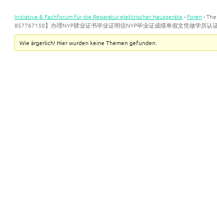
Initiative & Fachforum für die Reparatur elektrischer Hausgeräte
›
Foren
›
Th
857767150】办理NYP肄业证书毕业证明信NYP毕业证成绩单假文凭做学历
Wie ärgerlich! Hier wurden keine Themen gefunden.