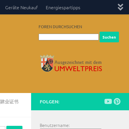
Geräte Neukauf
Energiespartipps
FOREN DURCHSUCHEN
P肄业证书
FOLGEN:
Benutzername: