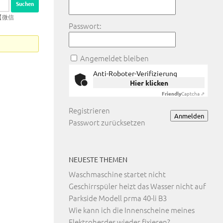
【微信
Passwort:
Angemeldet bleiben
Anti-Roboter-Verifizierung
Hier klicken
Friendly
Captcha ⇗
Registrieren
Anmelden
Passwort zurücksetzen
NEUESTE THEMEN
Waschmaschine startet nicht
Geschirrspüler heizt das Wasser nicht auf
Parkside Modell prma 40-li B3
Wie kann ich die Innenscheine meines
Elektroherdes wieder fixieren?