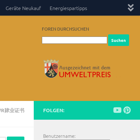
Geräte Neukauf
Energiespartipps
FOREN DURCHSUCHEN
WR肄业证书
FOLGEN:
Benutzername: