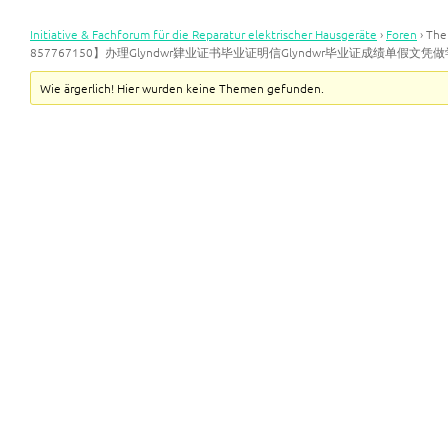
Initiative & Fachforum für die Reparatur elektrischer Hausgeräte
›
Foren
›
Th
857767150】办理Glyndwr肄业证书毕业证明信Glyndwr毕业证成绩单假
Wie ärgerlich! Hier wurden keine Themen gefunden.