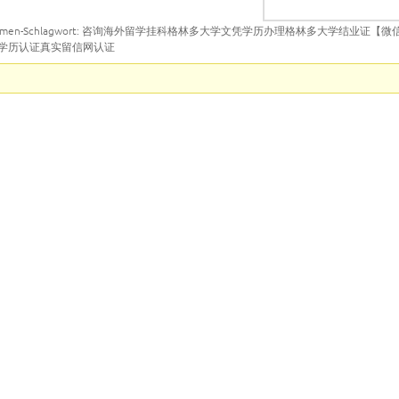
emen-Schlagwort: 咨询海外留学挂科格林多大学文凭学历办理格林多大学结业证【微
文凭做学历认证真实留信网认证