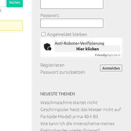
信
Passwort:
Angemeldet bleiben
Anti-Roboter-Verifizierung
Hier klicken
Friendly
Captcha ⇗
Registrieren
Anmelden
Passwort zurücksetzen
NEUESTE THEMEN
Waschmaschine startet nicht
Geschirrspüler heizt das Wasser nicht auf
Parkside Modell prma 40-li B3
Wie kann ich die Innenscheine meines
Elektroherdes wieder fixieren?