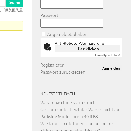
毕业证『做美国凤凰
Passwort:
Angemeldet bleiben
Anti-Roboter-Verifizierung
Hier klicken
Friendly
Captcha ⇗
Registrieren
Anmelden
Passwort zurücksetzen
NEUESTE THEMEN
Waschmaschine startet nicht
Geschirrspüler heizt das Wasser nicht auf
Parkside Modell prma 40-li B3
Wie kann ich die Innenscheine meines
Elektroherdes wieder fixieren?