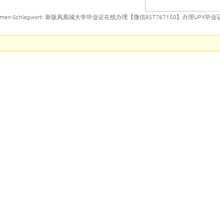
emen-Schlagwort: 新版凤凰城大学毕业证在线办理【微信857767150】办理UPX