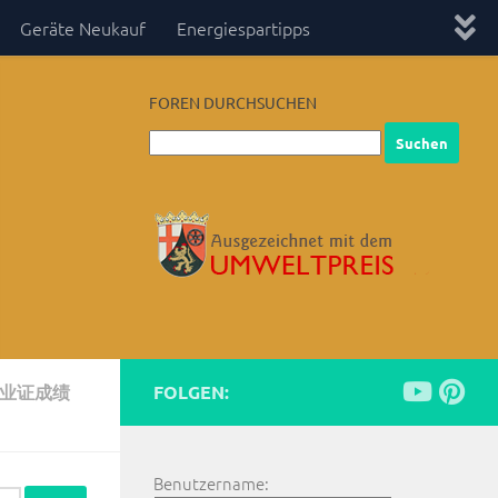
Geräte Neukauf
Energiespartipps
FOREN DURCHSUCHEN
毕业证成绩
FOLGEN:
Benutzername: