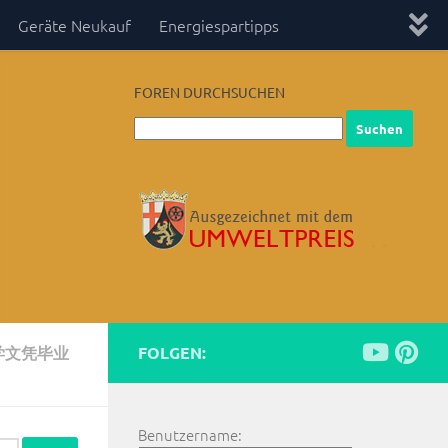
Geräte Neukauf
Energiespartipps
FOREN DURCHSUCHEN
学文凭毕业
FOLGEN:
Benutzername: