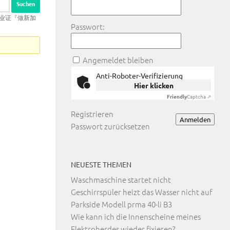
U毕业证『做新加
Passwort:
Angemeldet bleiben
Anti-Roboter-Verifizierung
Hier klicken
Friendly
Captcha ⇗
Registrieren
Anmelden
Passwort zurücksetzen
NEUESTE THEMEN
Waschmaschine startet nicht
Geschirrspüler heizt das Wasser nicht auf
Parkside Modell prma 40-li B3
Wie kann ich die Innenscheine meines
Elektroherdes wieder fixieren?