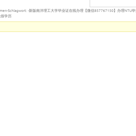
emen-Schlagwort: -新版南洋理工大学毕业证在线办理【微信857767150】办理NT
凭假学历