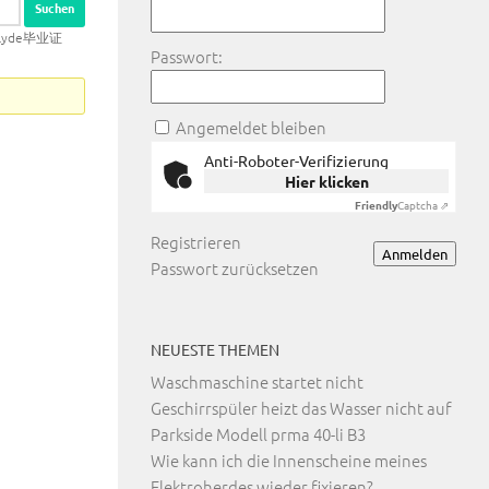
lyde毕业证
Passwort:
Angemeldet bleiben
Anti-Roboter-Verifizierung
Hier klicken
Friendly
Captcha ⇗
Registrieren
Anmelden
Passwort zurücksetzen
NEUESTE THEMEN
Waschmaschine startet nicht
Geschirrspüler heizt das Wasser nicht auf
Parkside Modell prma 40-li B3
Wie kann ich die Innenscheine meines
Elektroherdes wieder fixieren?