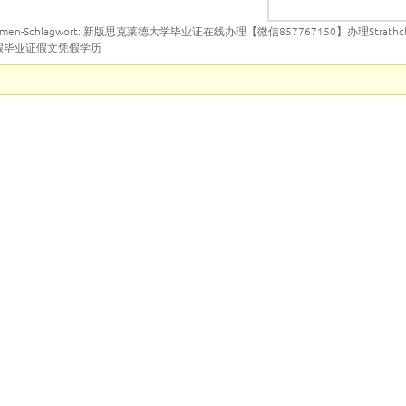
emen-Schlagwort: 新版思克莱德大学毕业证在线办理【微信857767150】办理Strathc
造假毕业证假文凭假学历