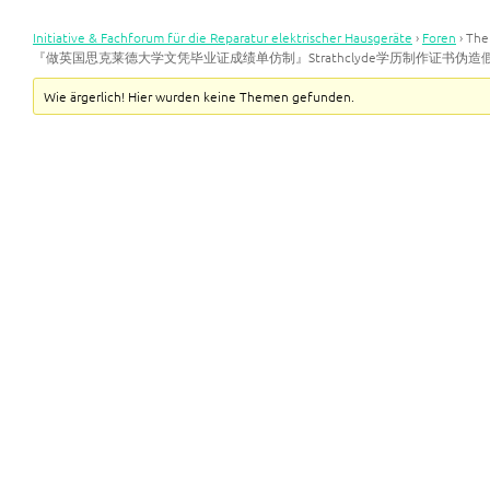
Initiative & Fachforum für die Reparatur elektrischer Hausgeräte
›
Foren
›
Th
『做英国思克莱德大学文凭毕业证成绩单仿制』Strathclyde学历制作证书伪
Wie ärgerlich! Hier wurden keine Themen gefunden.