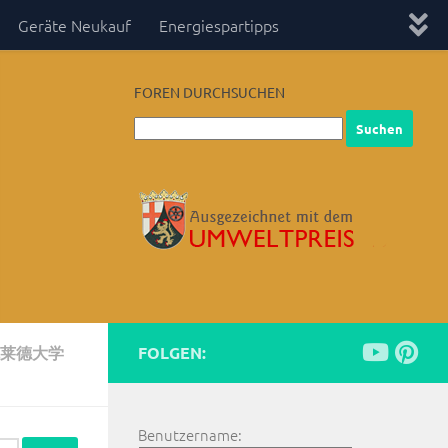
Geräte Neukauf
Energiespartipps
FOREN DURCHSUCHEN
克莱德大学
FOLGEN:
Benutzername: