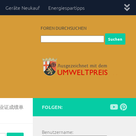
Geräte Neukauf
Energiespartipps
FOREN DURCHSUCHEN
毕业证成绩单
FOLGEN:
Benutzername: