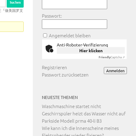
毕业证『做美国罗文
Passwort:
Angemeldet bleiben
Anti-Roboter-Verifizierung
Hier klicken
Friendly
Captcha ⇗
Registrieren
Anmelden
Passwort zurücksetzen
NEUESTE THEMEN
Waschmaschine startet nicht
Geschirrspüler heizt das Wasser nicht auf
Parkside Modell prma 40-li B3
Wie kann ich die Innenscheine meines
Elektroherdes wieder fixieren?