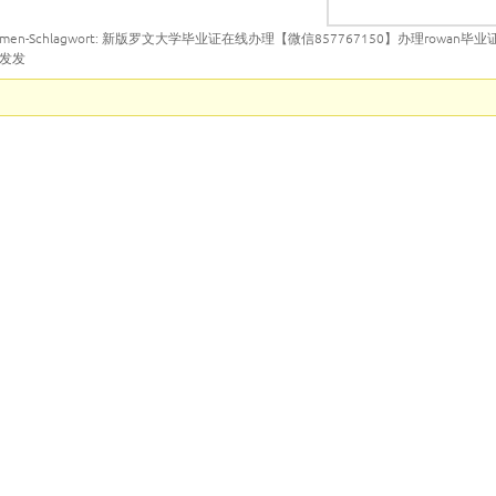
emen-Schlagwort: 新版罗文大学毕业证在线办理【微信857767150】办理rowan
勤发发