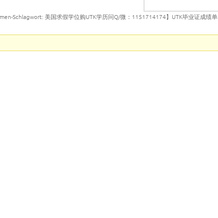
emen-Schlagwort: 美国求假学位购UTK学历问Q/微：1151714174】UTK毕业证成绩