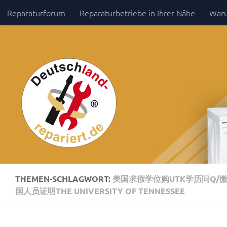
Reparaturforum
Reparaturbetriebe in Ihrer Nähe
Waru
Zum Inhalt springen
Impressum / Datenschutz
THEMEN-SCHLAGWORT:
美国求假学位购UTK学历问Q/微：
国人员证明THE UNIVERSITY OF TENNESSEE