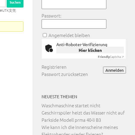
单#UTK文凭
Passwort:
Angemeldet bleiben
Anti-Roboter-Verifizierung
Hier klicken
Friendly
Captcha ⇗
Registrieren
Anmelden
Passwort zurücksetzen
NEUESTE THEMEN
Waschmaschine startet nicht
Geschirrspüler heizt das Wasser nicht auf
Parkside Modell prma 40-li B3
Wie kann ich die Innenscheine meines
Elektroherdes wieder fixieren?