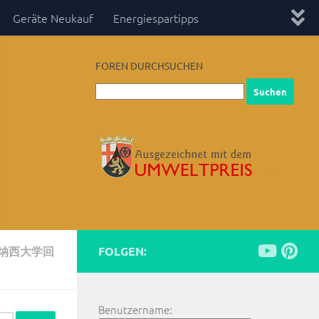
Geräte Neukauf
Energiespartipps
FOREN DURCHSUCHEN
田纳西大学回
FOLGEN:
Benutzername: