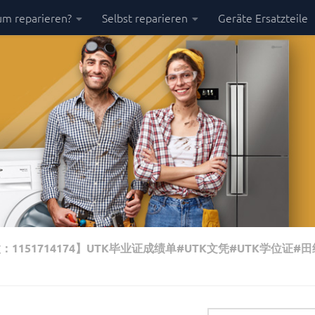
m reparieren?
Selbst reparieren
Geräte Ersatzteile
1151714174】UTK毕业证成绩单#UTK文凭#UTK学位证#