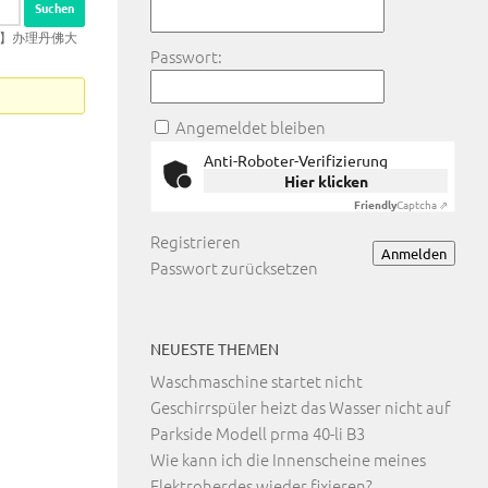
50】办理丹佛大
Passwort:
Angemeldet bleiben
Anti-Roboter-Verifizierung
Hier klicken
Friendly
Captcha ⇗
Registrieren
Anmelden
Passwort zurücksetzen
NEUESTE THEMEN
Waschmaschine startet nicht
Geschirrspüler heizt das Wasser nicht auf
Parkside Modell prma 40-li B3
Wie kann ich die Innenscheine meines
Elektroherdes wieder fixieren?