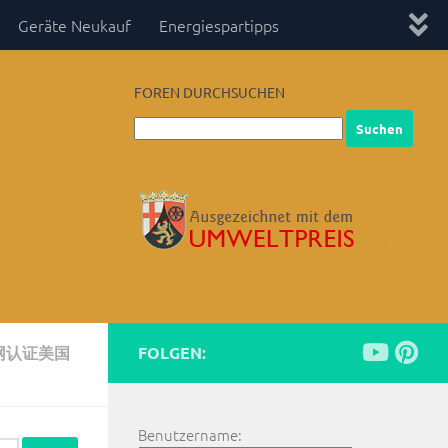
Geräte Neukauf
Energiespartipps
FOREN DURCHSUCHEN
网认证美国
FOLGEN:
Benutzername: