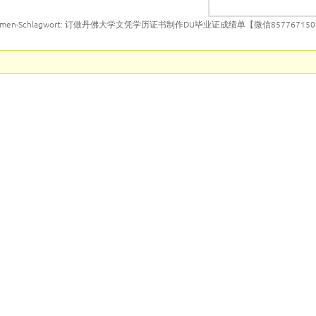
emen-Schlagwort: 订做丹佛大学文凭学历证书制作DU毕业证成绩单【微信8577671