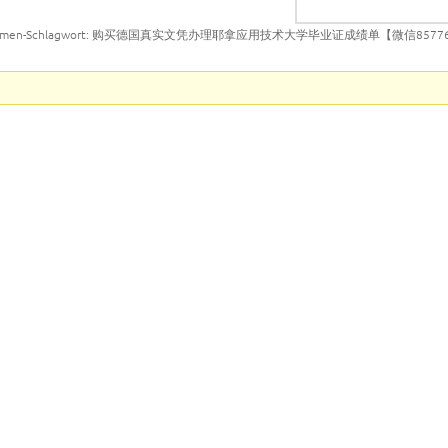
emen-Schlagwort: 购买德国真实文凭办理耶拿应用技术大学毕业证成绩单【微信8577