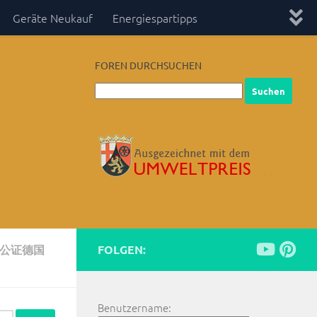
Geräte Neukauf
Energiespartipps
FOREN DURCHSUCHEN
方公证德国
FOLGEN:
Benutzername: