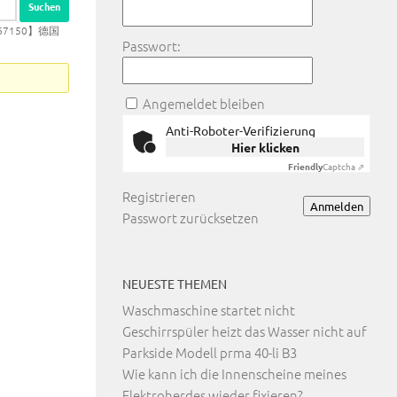
67150】德国
Passwort:
Angemeldet bleiben
Anti-Roboter-Verifizierung
Hier klicken
Friendly
Captcha ⇗
Registrieren
Anmelden
Passwort zurücksetzen
NEUESTE THEMEN
Waschmaschine startet nicht
Geschirrspüler heizt das Wasser nicht auf
Parkside Modell prma 40-li B3
Wie kann ich die Innenscheine meines
Elektroherdes wieder fixieren?