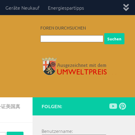
Geräte Neukauf
Energiespartipps
FOREN DURCHSUCHEN
公证美国真
FOLGEN:
Benutzername: