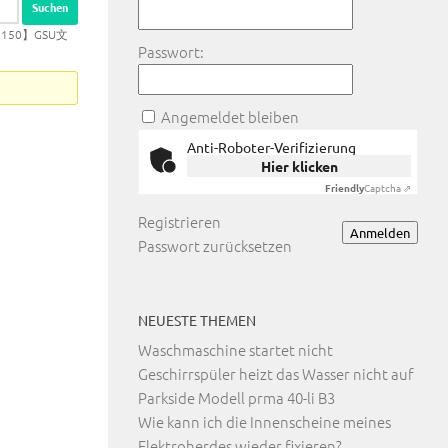
150】GSU文
Passwort:
Angemeldet bleiben
Anti-Roboter-Verifizierung
Hier klicken
Friendly
Captcha ⇗
Registrieren
Anmelden
Passwort zurücksetzen
NEUESTE THEMEN
Waschmaschine startet nicht
Geschirrspüler heizt das Wasser nicht auf
Parkside Modell prma 40-li B3
Wie kann ich die Innenscheine meines
Elektroherdes wieder fixieren?