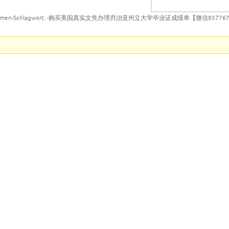
emen-Schlagwort: -购买美国真实文凭办理乔治亚州立大学毕业证成绩单【微信857767