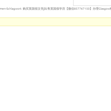
emen-Schlagwort: 购买英国假文凭∫出售英国假学历【微信857767150】办理Glasg