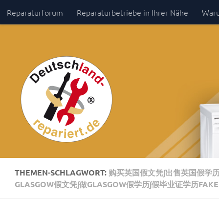
Reparaturforum
Reparaturbetriebe in Ihrer Nähe
Waru
Zum Inhalt springen
Impressum / Datenschutz
THEMEN-SCHLAGWORT:
购买英国假文凭∫出售英国假学历【
GLASGOW假文凭∫做GLASGOW假学历∫假毕业证学历FAKE 