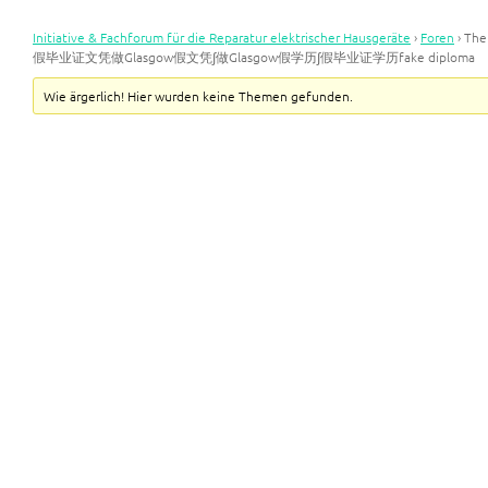
Initiative & Fachforum für die Reparatur elektrischer Hausgeräte
›
Foren
›
Th
假毕业证文凭做Glasgow假文凭∫做Glasgow假学历∫假毕业证学历fake diploma
Wie ärgerlich! Hier wurden keine Themen gefunden.