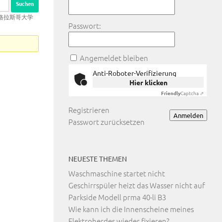
ow格拉斯哥大学
Passwort:
Angemeldet bleiben
Anti-Roboter-Verifizierung
Hier klicken
Friendly
Captcha ⇗
Registrieren
Anmelden
Passwort zurücksetzen
NEUESTE THEMEN
Waschmaschine startet nicht
Geschirrspüler heizt das Wasser nicht auf
Parkside Modell prma 40-li B3
Wie kann ich die Innenscheine meines
Elektroherdes wieder fixieren?