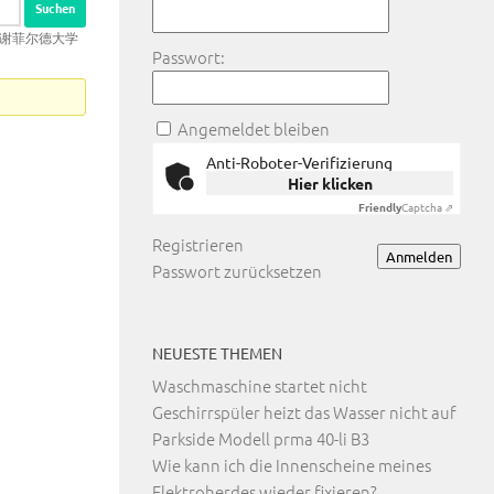
eld谢菲尔德大学
Passwort:
Angemeldet bleiben
Anti-Roboter-Verifizierung
Hier klicken
Friendly
Captcha ⇗
Registrieren
Anmelden
Passwort zurücksetzen
NEUESTE THEMEN
Waschmaschine startet nicht
Geschirrspüler heizt das Wasser nicht auf
Parkside Modell prma 40-li B3
Wie kann ich die Innenscheine meines
Elektroherdes wieder fixieren?