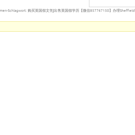
emen-Schlagwort: 购买英国假文凭∫出售英国假学历【微信857767150】办理Sheffi