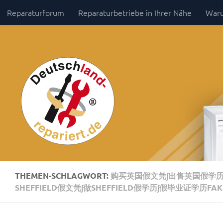
Reparaturforum
Reparaturbetriebe in Ihrer Nähe
Waru
Zum Inhalt springen
Impressum / Datenschutz
THEMEN-SCHLAGWORT:
购买英国假文凭∫出售英国假学历【
SHEFFIELD假文凭∫做SHEFFIELD假学历∫假毕业证学历FAKE