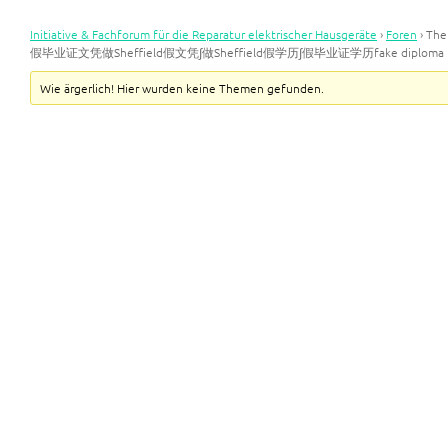
Initiative & Fachforum für die Reparatur elektrischer Hausgeräte
›
Foren
›
Th
假毕业证文凭做Sheffield假文凭∫做Sheffield假学历∫假毕业证学历fake diploma
Wie ärgerlich! Hier wurden keine Themen gefunden.