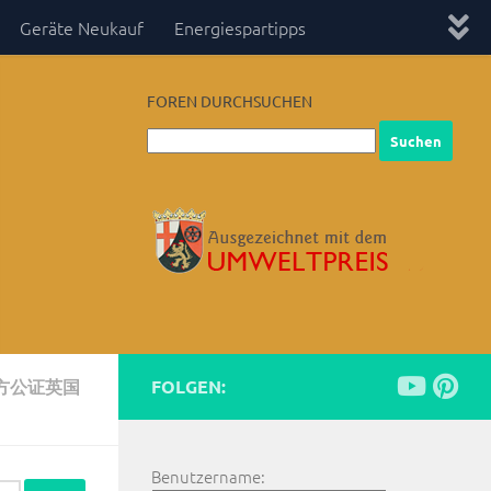
Geräte Neukauf
Energiespartipps
FOREN DURCHSUCHEN
三方公证英国
FOLGEN:
Benutzername: