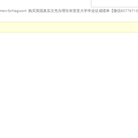
emen-Schlagwort: 购买英国真实文凭办理坎布里亚大学毕业证成绩单【微信857767150