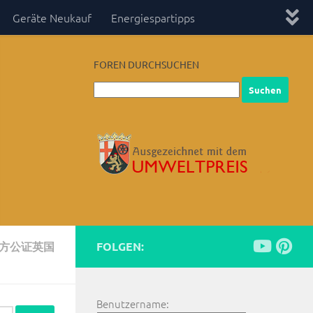
Geräte Neukauf
Energiespartipps
FOREN DURCHSUCHEN
三方公证英国
FOLGEN:
Benutzername: