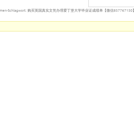
emen-Schlagwort: 购买英国真实文凭办理爱丁堡大学毕业证成绩单【微信857767150】E