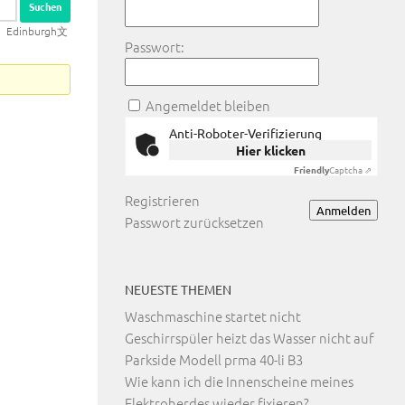
dinburgh文
Passwort:
Angemeldet bleiben
Anti-Roboter-Verifizierung
Hier klicken
Friendly
Captcha ⇗
Registrieren
Anmelden
Passwort zurücksetzen
NEUESTE THEMEN
Waschmaschine startet nicht
Geschirrspüler heizt das Wasser nicht auf
Parkside Modell prma 40-li B3
Wie kann ich die Innenscheine meines
Elektroherdes wieder fixieren?