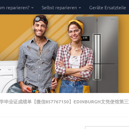
m reparieren?
Selbst reparieren
Geräte Ersatzteile
业证成绩单【微信857767150】EDINBURGH文凭使馆第