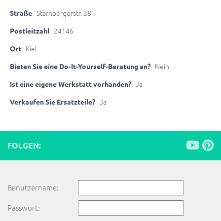
Starnbergerstr. 38
Straße
24146
Postleitzahl
Kiel
Ort
Nein
Bieten Sie eine Do-It-Yourself-Beratung an?
Ja
Ist eine eigene Werkstatt vorhanden?
Ja
Verkaufen Sie Ersatzteile?
FOLGEN:
Benutzername:
Passwort: